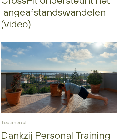
CrossFit ondersteunt het
langeafstandswandelen
(video)
Testimonial
Dankzij Personal Training