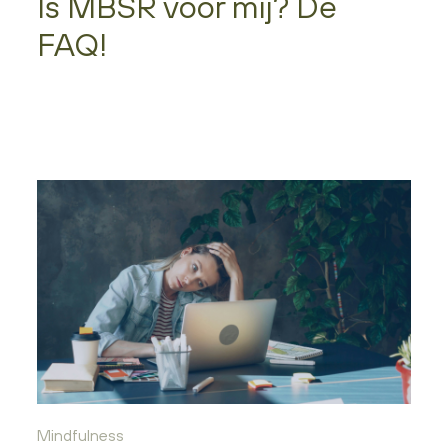
Is MBSR voor mij? De
FAQ!
Mindfulness