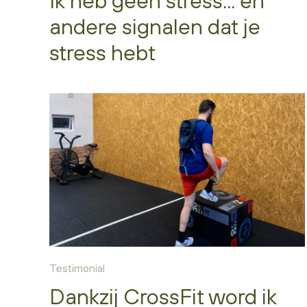
Ik heb geen stress... en
andere signalen dat je
stress hebt
Testimonial
Dankzij CrossFit word ik