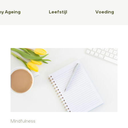
hy Ageing
Leefstijl
Voeding
Mindfulness