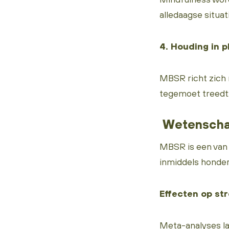
alledaagse situa
4. Houding in p
MBSR richt zich 
tegemoet treedt:
Wetenscha
MBSR is een van 
inmiddels honder
Effecten op st
Meta-analyses la