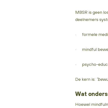
MBSR is geen lo
deelnemers syst
· formele medita
· mindful bew
· psycho-educat
De kern is:
“bewu
Wat onders
Hoewel mindfuln