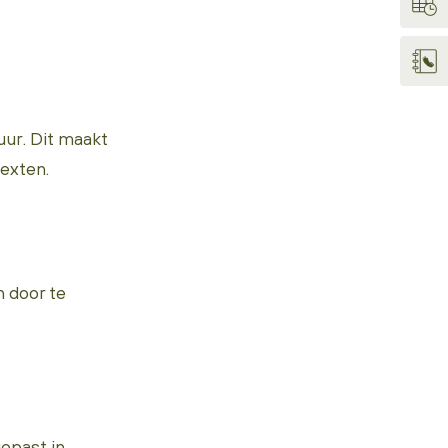
ur. Dit maakt
exten.
n door te
gepast in