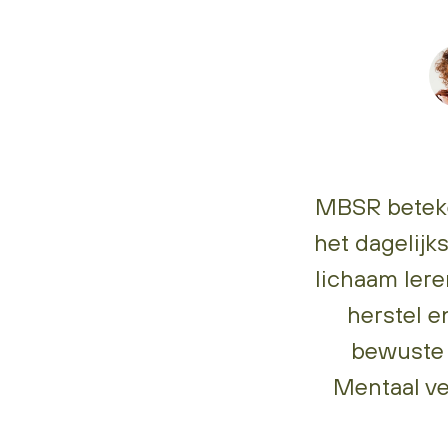
MBSR beteke
het dagelijk
lichaam lere
herstel e
bewuste 
Mentaal v