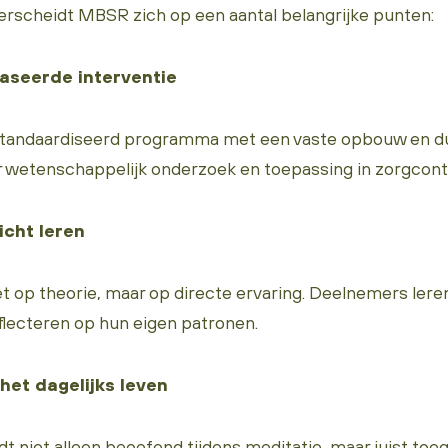
erscheidt MBSR zich op een aantal belangrijke punten:
baseerde interventie
tandaardiseerd programma met een vaste opbouw en du
r wetenschappelijk onderzoek en toepassing in zorgcont
icht leren
et op theorie, maar op directe ervaring. Deelnemers lere
flecteren op hun eigen patronen.
 het dagelijks leven
t niet alleen beoefend tijdens meditatie, maar juist toe