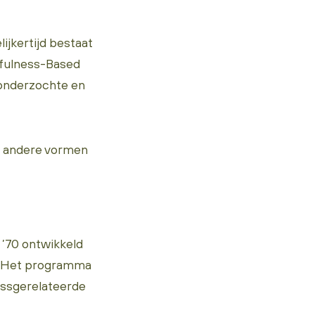
ijkertijd bestaat
dfulness-Based
 onderzochte en
an andere vormen
 ’70 ontwikkeld
l. Het programma
essgerelateerde