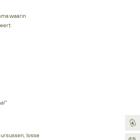
mma waarin
eert:
el”
ursussen, losse