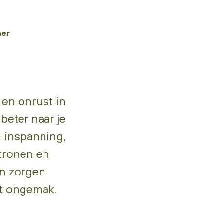
ner
en onrust in
beter naar je
n inspanning,
atronen en
n zorgen.
t ongemak.