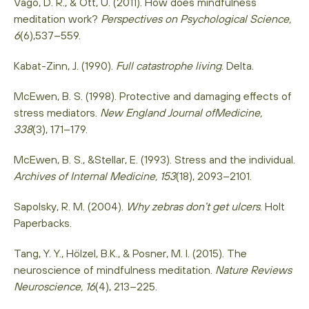
Vago, D. R., & Ott, U. (2011). How does mindfulness
meditation work?
Perspectives on Psychological Science,
6
(6),537–559.
Kabat-Zinn, J. (1990).
Full catastrophe living
. Delta.
McEwen, B. S. (1998). Protective and damaging effects of
stress mediators.
New England Journal ofMedicine,
338
(3), 171–179.
McEwen, B. S., &Stellar, E. (1993). Stress and the individual.
Archives of Internal Medicine, 153
(18), 2093–2101.
Sapolsky, R. M. (2004).
Why zebras don’t get ulcers
. Holt
Paperbacks.
Tang, Y. Y., Hölzel, B.K., & Posner, M. I. (2015). The
neuroscience of mindfulness meditation.
Nature Reviews
Neuroscience, 16
(4), 213–225.