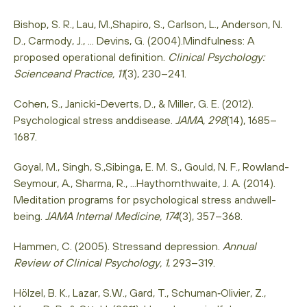
Bishop, S. R., Lau, M.,Shapiro, S., Carlson, L., Anderson, N.
D., Carmody, J., ... Devins, G. (2004).Mindfulness: A
proposed operational definition.
Clinical Psychology:
Scienceand Practice, 11
(3), 230–241.
Cohen, S., Janicki-Deverts, D., & Miller, G. E. (2012).
Psychological stress anddisease.
JAMA, 298
(14), 1685–
1687.
Goyal, M., Singh, S.,Sibinga, E. M. S., Gould, N. F., Rowland-
Seymour, A., Sharma, R., ...Haythornthwaite, J. A. (2014).
Meditation programs for psychological stress andwell-
being.
JAMA Internal Medicine, 174
(3), 357–368.
Hammen, C. (2005). Stressand depression.
Annual
Review of Clinical Psychology, 1
, 293–319.
Hölzel, B. K., Lazar, S.W., Gard, T., Schuman‐Olivier, Z.,