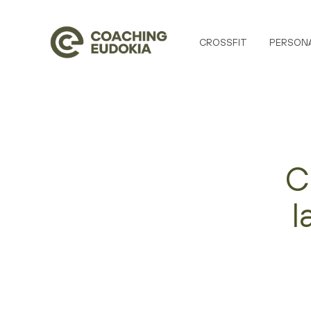
CROSSFIT
PERSONA
C
l