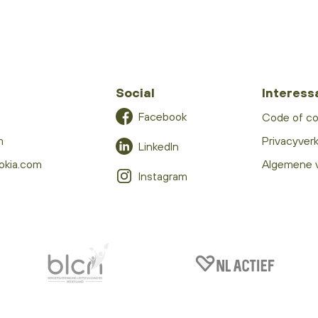
Social
Interess
Facebook
Code of c
m
Privacyverk
LinkedIn
okia.com
Algemene 
Instagram